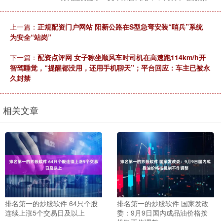
上一篇：
正规配资门户网站 阳新公路在S型急弯安装“哨兵”系统
为安全“站岗”
下一篇：
配资点评网 女子称坐顺风车时司机在高速跑114km/h开
智驾睡觉，“提醒都没用，还用手机聊天”；平台回应：车主已被永
久封禁
相关文章
排名第一的炒股软件 64只个股
排名第一的炒股软件 国家发改
连续上涨5个交易日及以上
委：9月9日国内成品油价格按