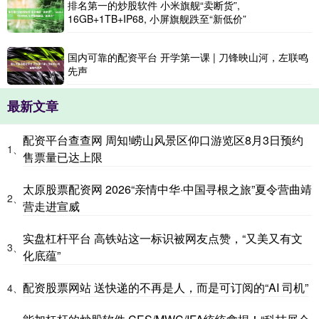
排名第一的炒股软件 小米旗舰“卖断货”,
16GB+1TB+IP68, 小屏旗舰跌至“新低价”
国内可靠的配资平台 开学第一课 | 刀锋映山河，左联鸣
先声
最新文章
配资平台查查网 周知!崂山风景区仰口游览区8月3日预约
1、
售票量已达上限
太原股票配资网 2026“亲情中华·中国寻根之旅”夏令营曲靖
2、
营走进宣威
实盘杠杆平台 高铁站这一标识被网友点赞，“又美又有文
3、
化底蕴”
配资股票网站 送快递的不再是人，而是可订阅的“AI 司机”
4、