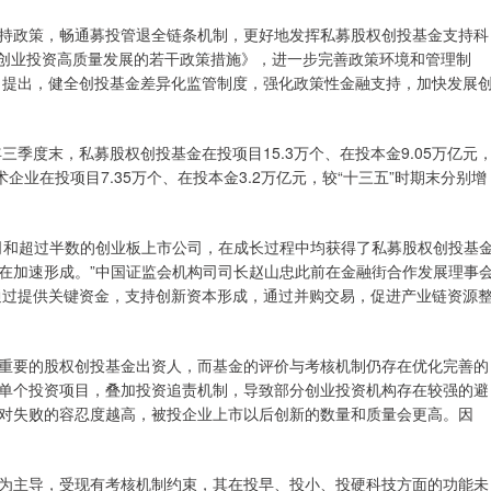
持政策，畅通募投管退全链条机制，更好地发挥私募股权创投基金支持科
进创业投资高质量发展的若干政策措施》，进一步完善政策环境和管理制
告》提出，健全创投基金差异化监管制度，强化政策性金融支持，加快发展
三季度末，私募股权创投基金在投项目15.3万个、在投本金9.05万亿元
术企业在投项目7.35万个、在投本金3.2万亿元，较“十三五”时期末分别增
司和超过半数的创业板上市公司，在成长过程中均获得了私募股权创投基
在加速形成。”中国证监会机构司司长赵山忠此前在金融街合作发展理事
金通过提供关键资金，支持创新资本形成，通过并购交易，促进产业链资源
重要的股权创投基金出资人，而基金的评价与考核机制仍存在优化完善的
单个投资项目，叠加投资追责机制，导致部分创业投资机构存在较强的避
对失败的容忍度越高，被投企业上市以后创新的数量和质量会更高。因
为主导，受现有考核机制约束，其在投早、投小、投硬科技方面的功能未