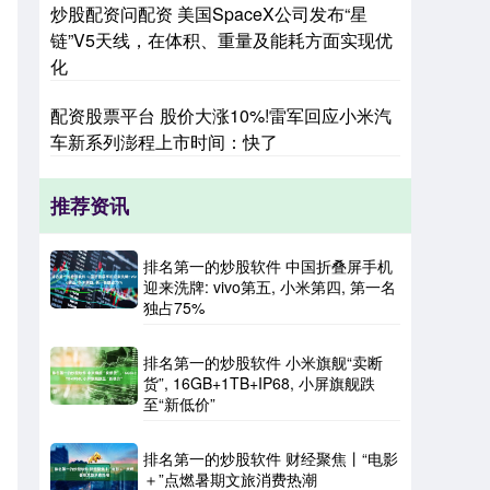
炒股配资问配资 美国SpaceX公司发布“星
链”V5天线，在体积、重量及能耗方面实现优
化
配资股票平台 股价大涨10%!雷军回应小米汽
车新系列澎程上市时间：快了
推荐资讯
排名第一的炒股软件 中国折叠屏手机
迎来洗牌: vivo第五, 小米第四, 第一名
独占75%
排名第一的炒股软件 小米旗舰“卖断
货”, 16GB+1TB+IP68, 小屏旗舰跌
至“新低价”
排名第一的炒股软件 财经聚焦丨“电影
＋”点燃暑期文旅消费热潮