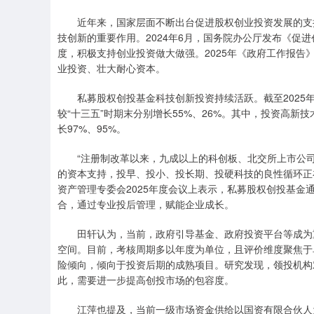
近年来，国家层面不断出台促进股权创业投资发展的支
技创新的重要作用。2024年6月，国务院办公厅发布《促
度，积极支持创业投资做大做强。2025年《政府工作报
业投资、壮大耐心资本。
私募股权创投基金科技创新投资持续活跃。截至2025年
较“十三五”时期末分别增长55%、26%。其中，投资高新技
长97%、95%。
“注册制改革以来，九成以上的科创板、北交所上市公
的资本支持，投早、投小、投长期、投硬科技的良性循环正
资产管理专委会2025年度会议上表示，私募股权创投基
合，通过专业投后管理，赋能企业成长。
田轩认为，当前，政府引导基金、政府投资平台等成为
空间。目前，考核周期多以年度为单位，且评价维度聚焦于
险倾向，倾向于投资后期的成熟项目。研究发现，领投机构
此，需要进一步提高创投市场的包容度。
江萍也提及，当前一级市场资金供给以国资有限合伙人