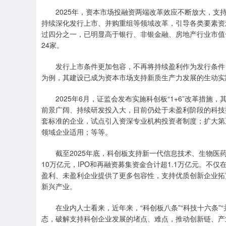
2025年，资本市场投融资两端改革效应不断放大，
持续深化发行上市、并购重组等领域改革，引导各类要素资源
过四分之一，已明显高于银行、非银金融、房地产行业市值合
24家。
发行上市条件更加包容，不再将持续盈利作为发行条件
为例，其建设已成为资本市场支持新质生产力发展的生动实
2025年6月，证监会发布实施科创板“1+6”改革措
前景广阔、持续研发投入大，目前仍处于未盈利阶段的科技型
套标准的企业，试点引入资深专业机构投资者制度；扩大第
领域企业适用；等等。
截至2025年底，科创板支持新一代信息技术、生物医
10万亿元，IPO和再融资募集资金合计超1.1万亿元。不
盈利、未盈利企业提供了更多包容性，支持优质创新企业拓宽融
新兴产业。
在业内人士看来，近年来，“科创板八条”“科技十六条
态，破解支持科创企业发展的堵点、难点，推动创新链、产