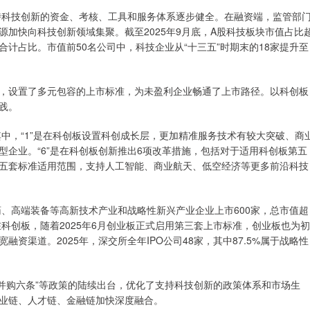
支持科技创新的资金、考核、工具和服务体系逐步健全。在融资端，监管部
加快向科技创新领域集聚。截至2025年9月底，A股科技板块市值占比
计占比。市值前50名公司中，科技企业从“十三五”时期末的18家提升至
，设置了多元包容的上市标准，为未盈利企业畅通了上市路径。以科创板
践。
施，其中，“1”是在科创板设置科创成长层，更加精准服务技术有较大突破、商
企业。“6”是在科创板创新推出6项改革措施，包括对于适用科创板第五
五套标准适用范围，支持人工智能、商业航天、低空经济等更多前沿科技
药、高端装备等高新技术产业和战略性新兴产业企业上市600家，总市值超
仅在科创板，随着2025年6月创业板正式启用第三套上市标准，创业板也为初
资渠道。2025年，深交所全年IPO公司48家，其中87.5%属于战略性
”“并购六条”等政策的陆续出台，优化了支持科技创新的政策体系和市场生
业链、人才链、金融链加快深度融合。