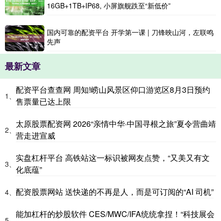
16GB+1TB+IP68, 小屏旗舰跌至“新低价”
国内可靠的配资平台 开学第一课 | 刀锋映山河，左联鸣
先声
最新文章
配资平台查查网 周知!崂山风景区仰口游览区8月3日预约
1、
售票量已达上限
太原股票配资网 2026“亲情中华·中国寻根之旅”夏令营曲靖
2、
营走进宣威
实盘杠杆平台 高铁站这一标识被网友点赞，“又美又有文
3、
化底蕴”
配资股票网站 送快递的不再是人，而是可订阅的“AI 司机”
4、
能加杠杆的炒股软件 CES/MWC/IFA统统拿捏！“科技展会
5、